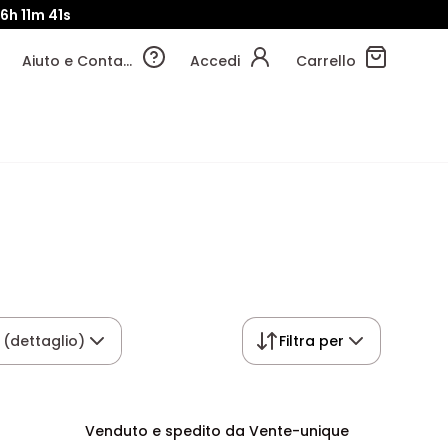
16h
11m
40s
Aiuto e Contatti
Accedi
Carrello
 (dettaglio)
Filtra per
Venduto e spedito da Vente-unique