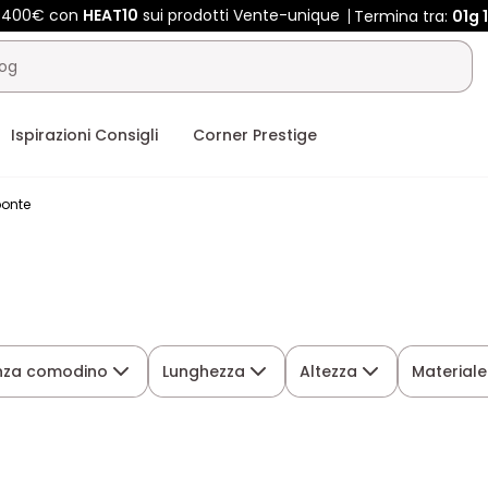
e 400€ con
HEAT10
sui prodotti Vente-unique
Termina tra:
01g
Ispirazioni Consigli
Corner Prestige
ponte
nza comodino
Lunghezza
Altezza
Materiale