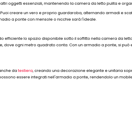
i e altri oggetti essenziali, mantenendo la camera da letto pulita e orga
. Puoi creare un vero e proprio guardaroba, alternando armadi e scaffali
armadio a ponte con mensole o nicchie sarà l'ideale.
o efficiente lo spazio disponibile sotto il soffitto nella camera da let
, dove ogni metro quadrato conta. Con un armadio a ponte, si può el
e anche da
testiera
, creando una decorazione elegante e unitaria sopra
ini possono essere integrati nell'armadio a ponte, rendendolo un mob