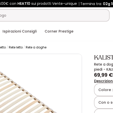
 400€ con
HEAT10
sui prodotti Vente-unique
Termina tra:
02g
1
Ispirazioni Consigli
Corner Prestige
letto
Rete letto
Rete a doghe
KALIS
Rete a dog
piedi - KAL
69,99 €
Descrizio
Colore 
Con o s