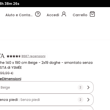
8h
38m
25s
Aiuto e Contatti
Accedi
Carrello
TA
8687 recensioni
he 140 x 190 cm Beige - 2x19 doghe - smontato senza
ISTA di YSMÉE
99,99 €
ne
Dimensioni
:
Beige
2
enza piedi :
Senza piedi
2