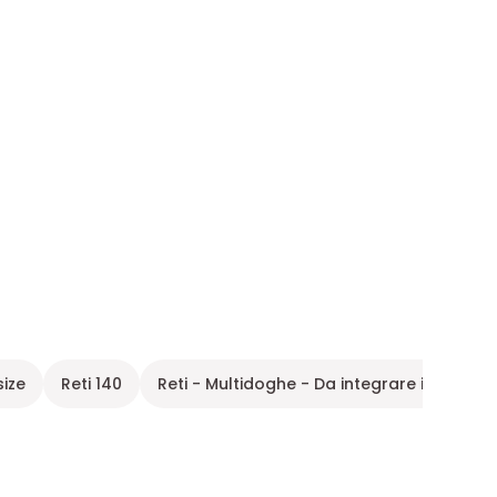
size
Reti 140
Reti - Multidoghe - Da integrare in un lett