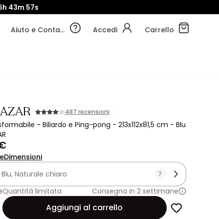
6h
43m
55s
Aiuto e Contatti
Accedi
Carrello
HAZAR
487 recensioni
formabile - Biliardo e Ping-pong - 213x112x81,5 cm - Blu
AR
 €
ne
Dimensioni
:
Blu, Naturale chiaro
7
e
Quantità limitata
Consegna in 2 settimane
Aggiungi al carrello