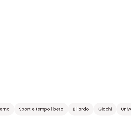
terno
Sport e tempo libero
Biliardo
Giochi
Univ