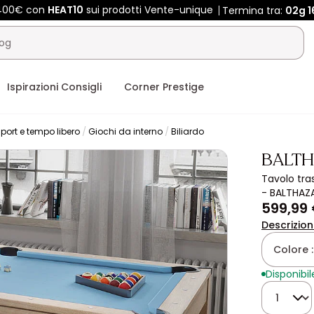
 400€ con
HEAT10
sui prodotti Vente-unique
Termina tra:
02g
1
Ispirazioni Consigli
Corner Prestige
port e tempo libero
Giochi da interno
Biliardo
BALT
Tavolo tras
- BALTHAZ
599,99
Descrizio
Colore 
Disponibil
Quantità