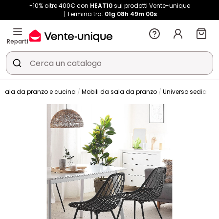
-10% oltre 400€ con
HEAT10
sui prodotti Vente-unique
Termina tra:
01g
08h
49m
00s
Reparti
Sala da pranzo e cucina
Mobili da sala da pranzo
Universo sedia
S