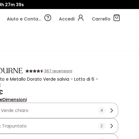
9h
27m
37s
Aiuto e Contatti
Accedi
Carrello
OURNE
367 recensioni
to e Metallo Dorato Verde salvia - Lotto di 6 -
E
€
ne
Dimensioni
:
Verde chiaro
4
:
Trapuntato
2