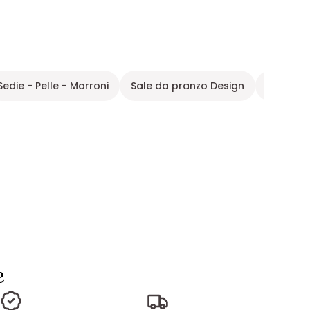
Sedie - Pelle - Marroni
Sale da pranzo Design
Sedia in
e