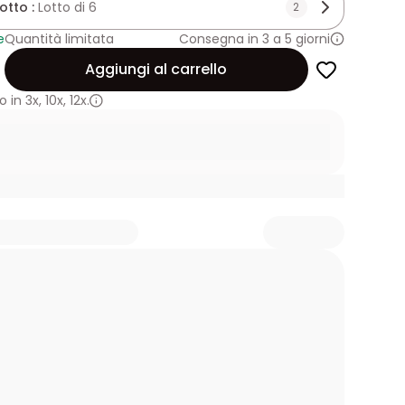
lotto :
Lotto di 6
2
e
Quantità limitata
Consegna in 3 a 5 giorni
Aggiungi al carrello
 in
3x
,
10x
,
12x.