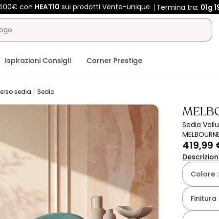
e 400€ con
HEAT10
sui prodotti Vente-unique
Termina tra:
01g
1
Ispirazioni Consigli
Corner Prestige
erso sedia
Sedia
MELB
Sedia Vellu
MELBOURN
419,99 
Descrizio
Colore 
Finitura 