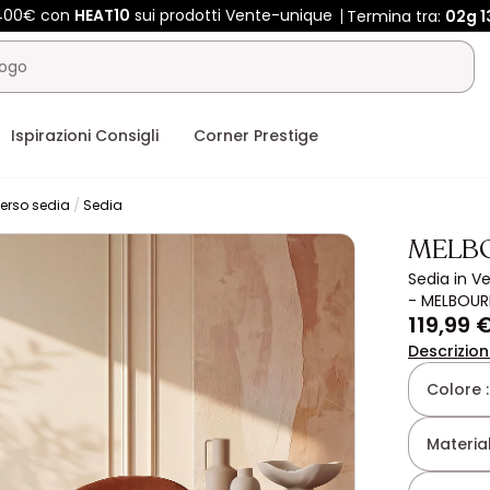
 400€ con
HEAT10
sui prodotti Vente-unique
Termina tra:
02g
1
Ispirazioni Consigli
Corner Prestige
erso sedia
Sedia
MELB
Sedia in Ve
- MELBOUR
119,99 
Descrizio
Colore 
Material