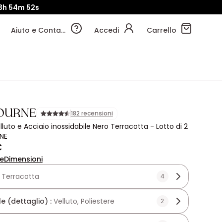
3h
54m
50s
Aiuto e Contatti
Accedi
Carrello
OURNE
182 recensioni
lluto e Acciaio inossidabile Nero Terracotta - Lotto di 2
NE
€
ne
Dimensioni
:
Terracotta
4
e (dettaglio) :
Velluto, Poliestere
2