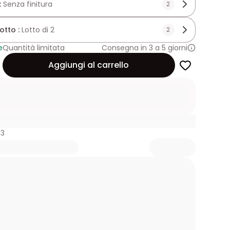
:
Senza finitura
2
lotto :
Lotto di 2
2
e
Quantità limitata
Consegna in 3 a 5 giorni
Aggiungi al carrello
83