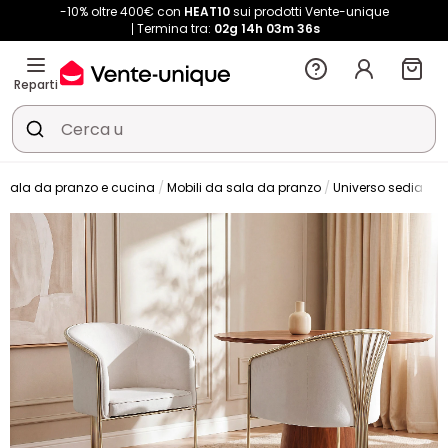
-10% oltre 400€ con
HEAT10
sui prodotti Vente-unique
Termina tra:
02g
14h
03m
35s
Reparti
Sala da pranzo e cucina
Mobili da sala da pranzo
Universo sedia
S