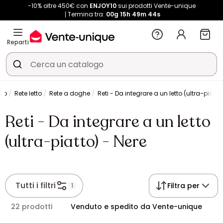
-10% oltre 450€ con
ENJOY10
sui prodotti Vente-unique
Termina tra:
00g
15h
49m
44s
Reparti
tto
Rete letto
Rete a doghe
Reti - Da integrare a un letto (ultra-piatto
Reti - Da integrare a un letto
(ultra-piatto) - Nere
Tutti i filtri
Filtra per
1
22 prodotti
Venduto e spedito da Vente-unique