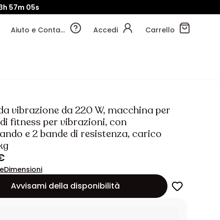
3h
57m
03s
Aiuto e Contatti
Accedi
Carrello
 da vibrazione da 220 W, macchina per
 di fitness per vibrazioni, con
ndo e 2 bande di resistenza, carico
kg
€
ne
Dimensioni
Avvisami della disponibilità