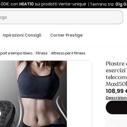
 400€ con
HEAT10
sui prodotti Vente-unique
Termina tra:
01g
0
Ispirazioni Consigli
Corner Prestige
port e tempo libero
Fitness
Attrezzo per il fitness
Piastre
esercizi
telecoma
Max150
108,99 
Descrizio