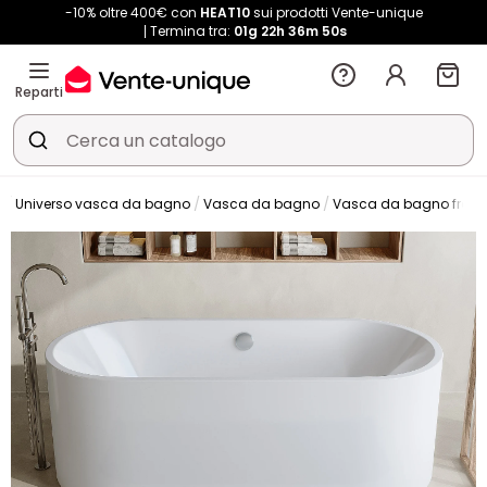
-10% oltre 400€ con
HEAT10
sui prodotti Vente-unique
Termina tra:
01g
22h
36m
48s
Reparti
o
Universo vasca da bagno
Vasca da bagno
Vasca da bagno frees