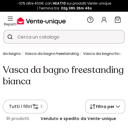
-10% oltre 400€ con
HEAT10
sui prodotti Vente-unique
Termina tra:
02g
08h
26m
45s
Reparti
a da bagno
Vasca da bagno freestanding
Vasca da bagno freesta
Vasca da bagno freestanding
bianca
Tutti i filtri
Filtra per
1
91 prodotti
Venduto e spedito da Vente-unique