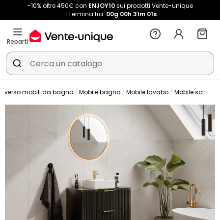
-10% oltre 450€ con
ENJOY10
sui prodotti Vente-unique
Termina tra:
00g
00h
31m
00s
Reparti
niverso mobili da bagno
Mobile bagno
Mobile lavabo
Mobile sotto l