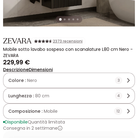
ZEVARA
2373 recensioni
Mobile sotto lavabo sospeso con scanalature L80 cm Nero -
ZEVARA
229,99 €
Descrizione
Dimensioni
Colore :
Nero
3
Lunghezza :
80 cm
4
Composizione :
Mobile
12
Disponibile
Quantità limitata
Consegna in 2 settimane