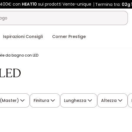
e 400€ con
HEAT10
sui prodotti Vente-unique
Termina tra:
02g
Ispirazioni Consigli
Corner Prestige
ile da bagno con LED
 LED
 (Master)
Finitura
Lunghezza
Altezza