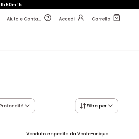
11h
50m
10s
Aiuto e Contatti
Accedi
Carrello
Profondità
Filtra per
Venduto e spedito da Vente-unique