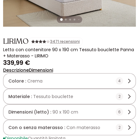
LIRIMO
3471 recensioni
Letto con contenitore 90 x 190 cm Tessuto bouclette Panna
+ Materasso - LIRIMO
339,99 €
Descrizione
Dimensioni
Colore :
Crema
4
Materiale :
Tessuto bouclette
2
Dimensioni (letto) :
90 x 190 cm
6
Con o senza materasso :
Con materasso
2
Disponibile
Quantità limitata