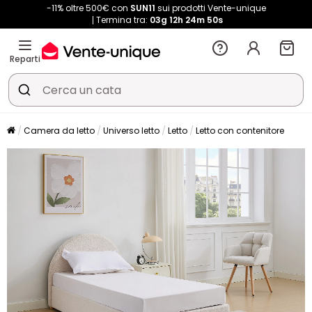
-11% oltre 500€ con
SUN11
sui prodotti Vente-unique
Termina tra:
03g
12h
24m
50s
Reparti
Camera da letto
Universo letto
Letto
Letto con contenitore