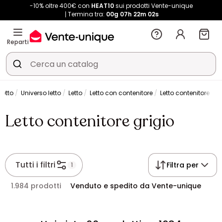
-10% oltre 400€ con
HEAT10
sui prodotti Vente-unique
Termina tra:
00g
07h
22m
02s
Reparti
etto
Universo letto
Letto
Letto con contenitore
Letto contenitore gri
Letto contenitore grigio
Tutti i filtri
Filtra per
1
1.984 prodotti
Venduto e spedito da Vente-unique