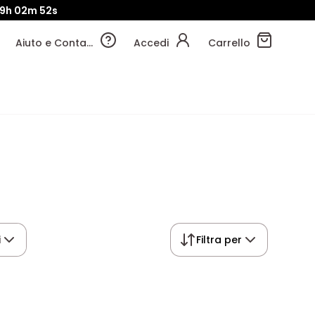
9h
02m
52s
Aiuto e Contatti
Accedi
Carrello
i
Filtra per