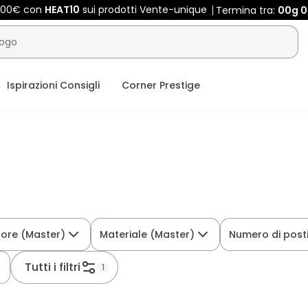
 400€ con
HEAT10
sui prodotti Vente-unique
Termina tra:
00g
0
Ispirazioni Consigli
Corner Prestige
lore (Master)
Materiale (Master)
Numero di post
Tutti i filtri
1