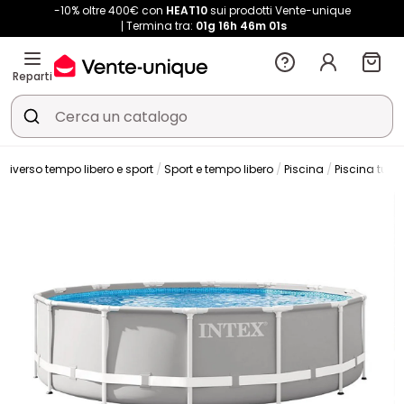
-10% oltre 400€ con
HEAT10
sui prodotti Vente-unique
Termina tra:
01g
16h
46m
01s
Reparti
Universo tempo libero e sport
Sport e tempo libero
Piscina
Piscina tubo