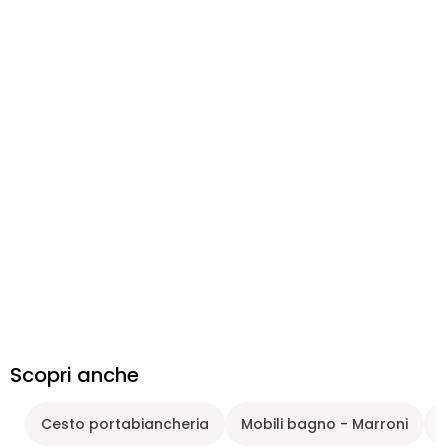
Scopri anche
Cesto portabiancheria
Mobili bagno - Marroni
M