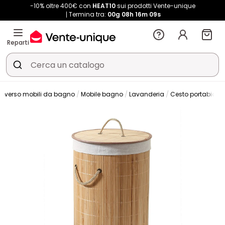
-10% oltre 400€ con
HEAT10
sui prodotti Vente-unique
Termina tra:
00g
08h
16m
08s
Reparti
niverso mobili da bagno
Mobile bagno
Lavanderia
Cesto portabianc