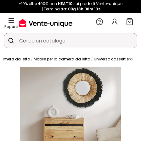
-10% oltre 400€ con
HEAT10
sui prodotti Vente-unique
Termina tra:
00g
13h
06m
13s
Reparti
amera da letto
Mobile per la camera da letto
Universo cassettiera
C