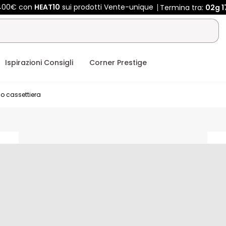
 400€ con
HEAT10
sui prodotti Vente-unique
Termina tra:
02g
1
Ispirazioni Consigli
Corner Prestige
so cassettiera
ceholder
placeholder