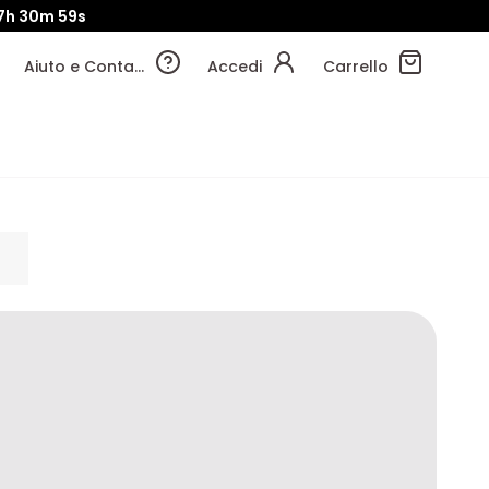
7h
30m
58s
Aiuto e Contatti
Accedi
Carrello