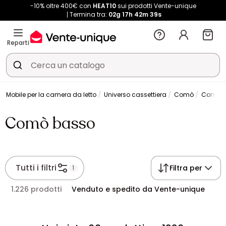
-10% oltre 400€ con
HEAT10
sui prodotti Vente-unique
Termina tra:
02g
17h
42m
37s
Reparti
Mobile per la camera da letto
Universo cassettiera
Comò
Comò b
Comò basso
Tutti i filtri
Filtra per
1
1.226 prodotti
Venduto e spedito da Vente-unique