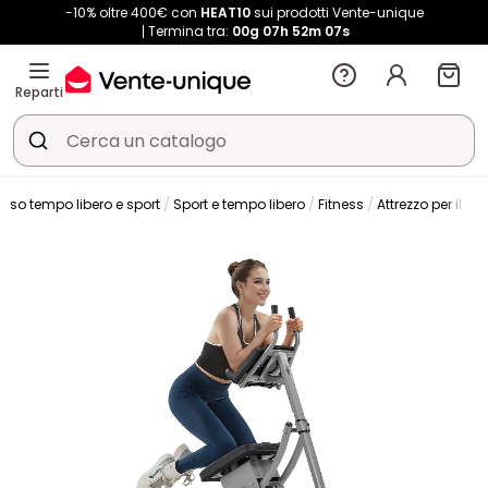
-10% oltre 400€ con
HEAT10
sui prodotti Vente-unique
Termina tra:
00g
07h
52m
06s
Reparti
erso tempo libero e sport
Sport e tempo libero
Fitness
Attrezzo per il fit