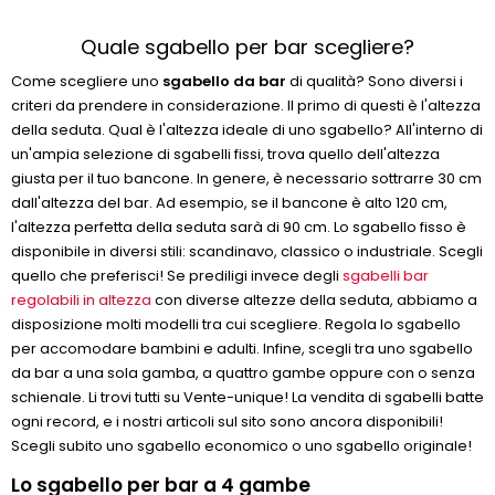
Quale sgabello per bar scegliere?
Come scegliere uno
sgabello da bar
di qualità? Sono diversi i
criteri da prendere in considerazione. Il primo di questi è l'altezza
della seduta. Qual è l'altezza ideale di uno sgabello? All'interno di
un'ampia selezione di sgabelli fissi, trova quello dell'altezza
giusta per il tuo bancone. In genere, è necessario sottrarre 30 cm
dall'altezza del bar. Ad esempio, se il bancone è alto 120 cm,
l'altezza perfetta della seduta sarà di 90 cm. Lo sgabello fisso è
disponibile in diversi stili: scandinavo, classico o industriale. Scegli
quello che preferisci! Se prediligi invece degli
sgabelli bar
regolabili in altezza
con diverse altezze della seduta, abbiamo a
disposizione molti modelli tra cui scegliere. Regola lo sgabello
per accomodare bambini e adulti. Infine, scegli tra uno sgabello
da bar a una sola gamba, a quattro gambe oppure con o senza
schienale. Li trovi tutti su Vente-unique! La vendita di sgabelli batte
ogni record, e i nostri articoli sul sito sono ancora disponibili!
Scegli subito uno sgabello economico o uno sgabello originale!
Lo sgabello per bar a 4 gambe