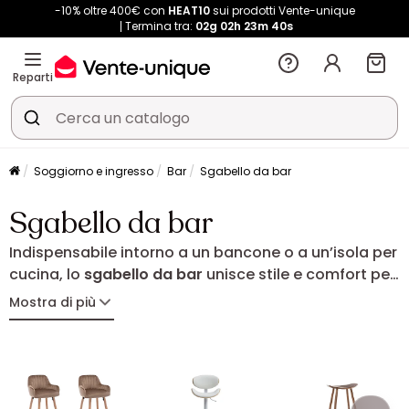
-10% oltre 400€ con
HEAT10
sui prodotti Vente-unique
Termina tra:
02g
02h
23m
39s
Reparti
Soggiorno e ingresso
Bar
Sgabello da bar
Sgabello da bar
Indispensabile intorno a un bancone o a un’isola per
cucina, lo
sgabello da bar
unisce stile e comfort per
creare uno spazio conviviale e moderno. Fisso o
Mostra di più
regolabile, con o senza schienale, si adatta alle tue
esigenze e al tuo arredamento. Scopri la nostra
selezione di sgabelli alti, dal design funzionale ed
elegante, per valorizzare la tua cucina o la tua zona
pranzo.