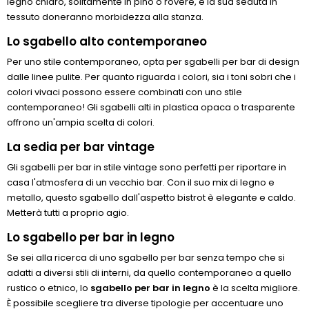
legno chiaro, solitamente in pino o rovere, e la sua seduta in
tessuto doneranno morbidezza alla stanza.
Lo sgabello alto contemporaneo
Per uno stile contemporaneo, opta per sgabelli per bar di design
dalle linee pulite. Per quanto riguarda i colori, sia i toni sobri che i
colori vivaci possono essere combinati con uno stile
contemporaneo! Gli sgabelli alti in plastica opaca o trasparente
offrono un'ampia scelta di colori.
La sedia per bar vintage
Gli sgabelli per bar in stile vintage sono perfetti per riportare in
casa l'atmosfera di un vecchio bar. Con il suo mix di legno e
metallo, questo sgabello dall'aspetto bistrot è elegante e caldo.
Metterà tutti a proprio agio.
Lo sgabello per bar in legno
Se sei alla ricerca di uno sgabello per bar senza tempo che si
adatti a diversi stili di interni, da quello contemporaneo a quello
rustico o etnico, lo
sgabello per bar in legno
è la scelta migliore.
È possibile scegliere tra diverse tipologie per accentuare uno