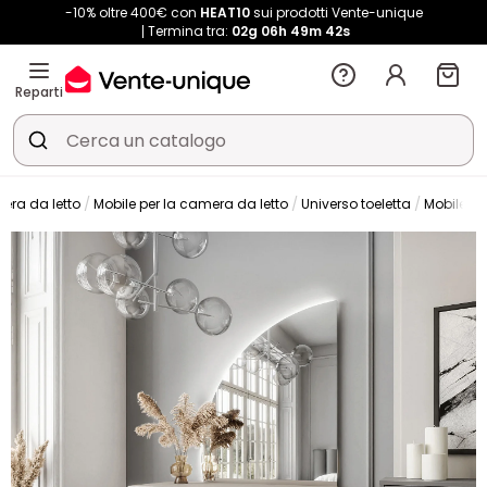
-10% oltre 400€ con
HEAT10
sui prodotti Vente-unique
Termina tra:
02g
06h
49m
41s
Reparti
ra da letto
Mobile per la camera da letto
Universo toeletta
Mobile tr