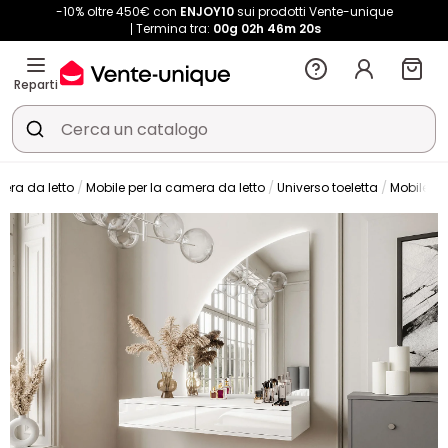
-10% oltre 450€ con
ENJOY10
sui prodotti Vente-unique
Termina tra:
00g
02h
46m
19s
Reparti
ra da letto
Mobile per la camera da letto
Universo toeletta
Mobile tr