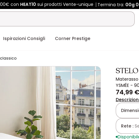
 400€ con
HEAT10
sui prodotti Vente-unique
Termina tra:
00g
0
Ispirazioni Consigli
Corner Prestige
classico
STELO
Materasso 
YSMÉE - 90
74,99 
Descrizio
Dimensio
Rete :
S
Disponibil