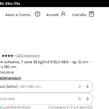
8h
49m
08s
Aiuto e Contatti
Accedi
Carrello
2233 recensioni
in schiuma, 7 zone 25 kg/m3 STELO KIDS - sp. 12 cm -
 x 190 cm
€
94,99 €
ne
Dimensioni
ni (letto) :
90 x 190 cm
2
enza rete
5
e
Quantità limitata
Consegna in 3 a 5 giorni