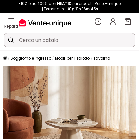
-10% oltre 400€ con
HEAT10
sui prodotti Vente-unique
Termina tra:
01g
11h
16m
45s
Reparti
Soggiorno e ingresso
Mobili per il salotto
Tavolino