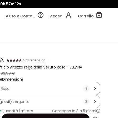
00h
57m
11s
Aiuto e Contatti
Accedi
Carrello
A
473 recensioni
ficio Altezza regolabile Velluto Rosa - ELEANA
€
99,99 €
ne
Dimensioni
:
Rosa
8
piedi) :
Argento
3
e
Quantità limitata
Consegna in 3 a 5 giorni