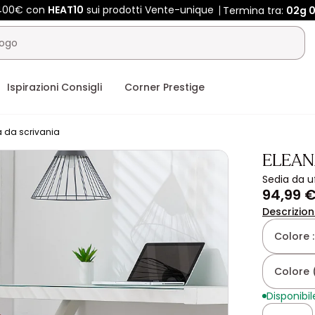
 400€ con
HEAT10
sui prodotti Vente-unique
Termina tra:
02g
Ispirazioni Consigli
Corner Prestige
 da scrivania
ELEAN
Sedia da uf
94,99 
Descrizio
Colore 
Colore (
Disponibil
Quantità