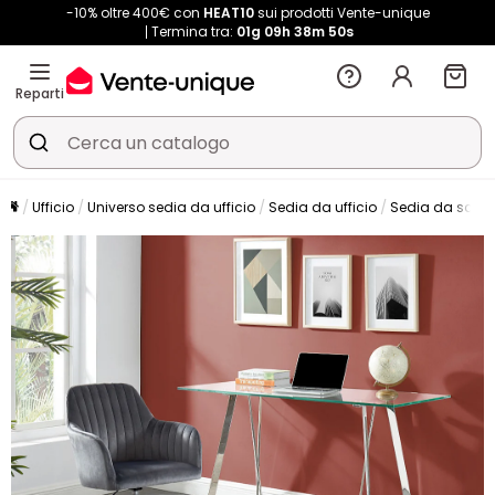
-10% oltre 400€ con
HEAT10
sui prodotti Vente-unique
Termina tra:
01g
09h
38m
49s
Reparti
Ufficio
Universo sedia da ufficio
Sedia da ufficio
Sedia da scriv