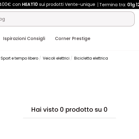
e 400€ con
HEAT10
sui prodotti Vente-unique
Termina tra:
01g
1
Ispirazioni Consigli
Corner Prestige
Sport e tempo libero
Veicoli elettrici
Bicicletta elettrica
Hai visto 0 prodotto su 0