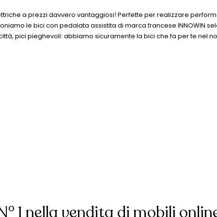
lettriche a prezzi davvero vantaggiosi! Perfette per realizzare perfor
oponiamo le bici con pedalata assistita di marca francese INNOWIN selezi
città, pici pieghevoli: abbiamo sicuramente la bici che fa per te nel n
N° 1 nella vendita di mobili onlin