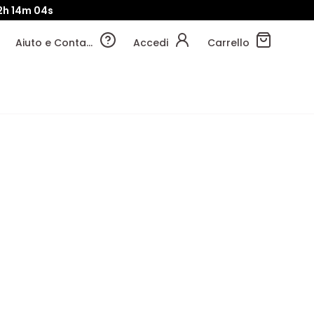
2h
14m
04s
Aiuto e Contatti
Accedi
Carrello