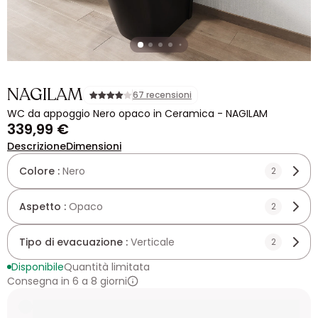
NAGILAM
67 recensioni
WC da appoggio Nero opaco in Ceramica - NAGILAM
339,99 €
Descrizione
Dimensioni
Colore :
Nero
2
Aspetto :
Opaco
2
Tipo di evacuazione :
Verticale
2
Disponibile
Quantità limitata
Consegna in 6 a 8 giorni