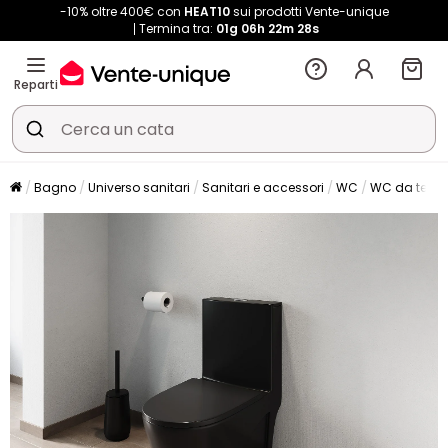
-10% oltre 400€ con
HEAT10
sui prodotti Vente-unique
Termina tra:
01g
06h
22m
28s
Reparti
Bagno
Universo sanitari
Sanitari e accessori
WC
WC da terra