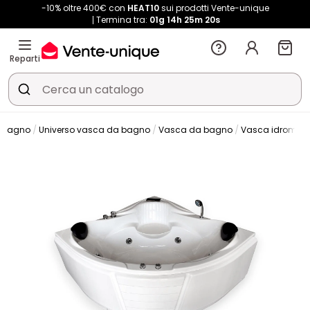
-10% oltre 400€ con
HEAT10
sui prodotti Vente-unique
Termina tra:
01g
14h
25m
19s
Reparti
Bagno
Universo vasca da bagno
Vasca da bagno
Vasca idromas