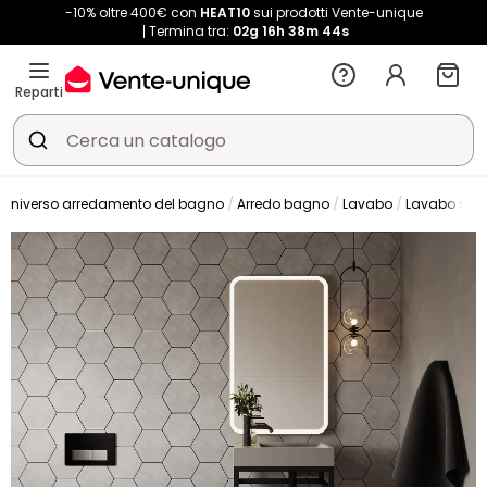
-10% oltre 400€ con
HEAT10
sui prodotti Vente-unique
Termina tra:
02g
16h
38m
42s
Reparti
Universo arredamento del bagno
Arredo bagno
Lavabo
Lavabo sos