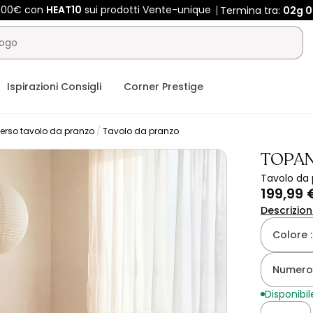
 400€ con
HEAT10
sui prodotti Vente-unique
Termina tra:
02g
0
Ispirazioni Consigli
Corner Prestige
erso tavolo da pranzo
Tavolo da pranzo
TOPAN
Tavolo da
199,99 
Descrizio
Colore 
Numero 
Disponibil
Quantità