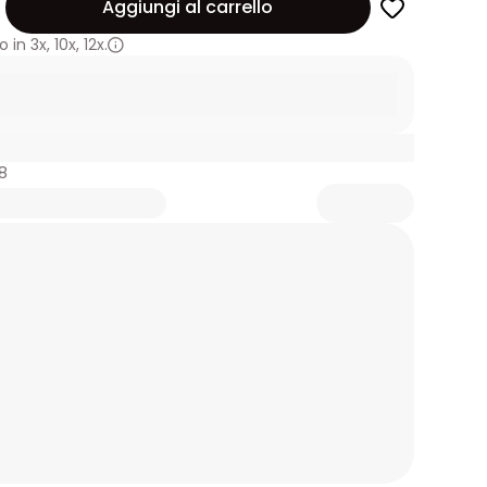
Aggiungi al carrello
 in
3x
,
10x
,
12x.
8