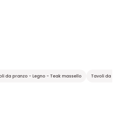
oli da pranzo - Legno - Teak massello
Tavoli da pranzo in