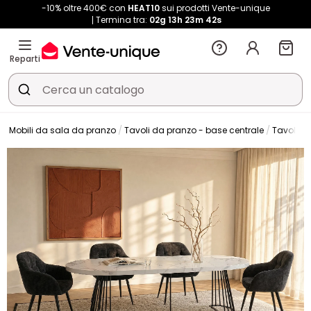
-10% oltre 400€ con
HEAT10
sui prodotti Vente-unique
Termina tra:
02g
13h
23m
42s
Reparti
a
Mobili da sala da pranzo
Tavoli da pranzo - base centrale
Tavolo d