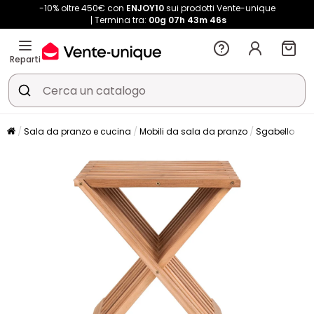
-10% oltre 450€ con
ENJOY10
sui prodotti Vente-unique
Termina tra:
00g
07h
43m
46s
Reparti
Sala da pranzo e cucina
Mobili da sala da pranzo
Sgabello