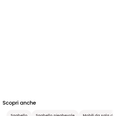
Scopri anche
Sgabello
Sgabello pieghevole
Mobili da sala d