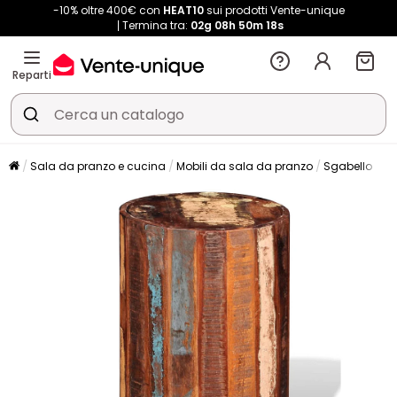
-10% oltre 400€ con
HEAT10
sui prodotti Vente-unique
Termina tra:
02g
08h
50m
17s
Reparti
Sala da pranzo e cucina
Mobili da sala da pranzo
Sgabello