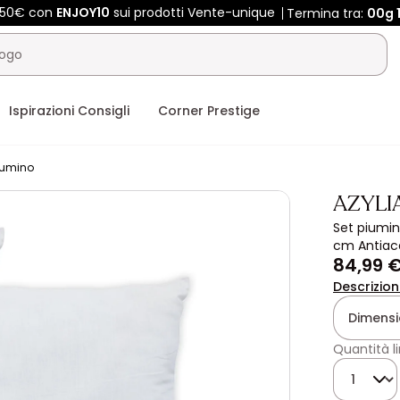
 450€ con
ENJOY10
sui prodotti Vente-unique
Termina tra:
00g
Ispirazioni Consigli
Corner Prestige
iumino
AZYLIA
Set piumin
cm Antiaca
84,99 
Descrizio
Dimensi
Quantità l
Quantità