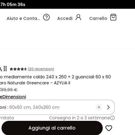
17h
05m
36s
Aiuto e Contatti
Accedi
Carrello
 II
120 recensioni
o mediamente caldo 240 x 260 + 2 guanciali 60 x 60
ro Naturale Greencare - AZYLIA II
€
89,99 €
ne
Dimensioni
oni :
60x60 cm, 240x260 cm
4
imitata
Consegna in 2 a 3 settimane
Aggiungi al carrello