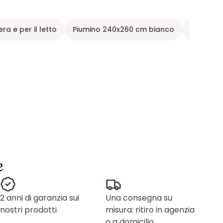
a e per il letto
Piumino 240x260 cm bianco
Trapunte
e
2 anni di garanzia sui
Una consegna su
nostri prodotti
misura: ritiro in agenzia
o a domicilio