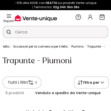
-10% oltre 400€ con
HEAT10
sui prodotti Vente-unique
Termina tra:
02g
04h
18m
07s
Reparti
 letto
Accessori per la camera e per il letto
Piumino
Trapunte - Piu
Trapunte - Piumoni
Tutti i filtri
Filtra per
2
6 prodotti
Venduto e spedito da Vente-unique