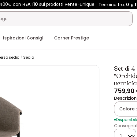
e 400€ con
HEAT10
sui prodotti Vente-unique
Termina tra:
01g
1
Ispirazioni Consigli
Corner Prestige
erso sedia
Sedia
Set di 4
"Orchide
vernicia
759,90
Descrizio
Colore 
Disponibil
Consegnato
Quantità