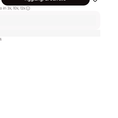
 in
3x
,
10x
,
12x.
4