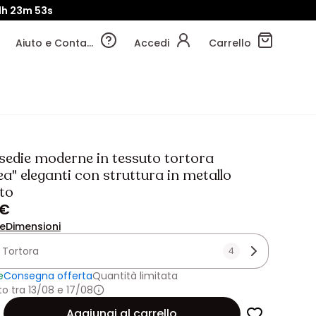
1h
23m
51s
Aiuto e Contatti
Accedi
Carrello
 sedie moderne in tessuto tortora
a" eleganti con struttura in metallo
to
 €
ne
Dimensioni
:
Tortora
4
e
Consegna offerta
Quantità limitata
 tra 13/08 e 17/08
Aggiungi al carrello