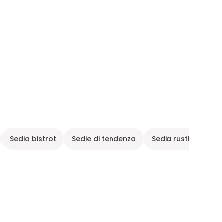
Sedia bistrot
Sedie di tendenza
Sedia rustica
Se