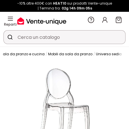
-10% oltre 400€ con
HEAT10
sui prodotti Vente-unique
Termina tra:
02g
14h
09m
04s
Reparti
Sala da pranzo e cucina
Mobili da sala da pranzo
Universo sedia
S