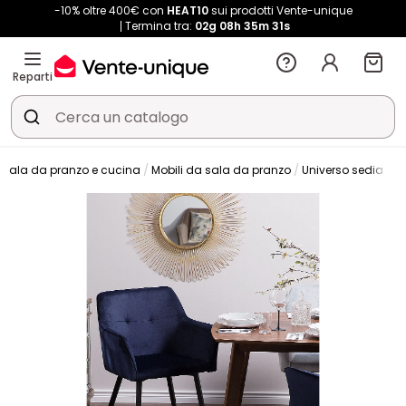
-10% oltre 400€ con
HEAT10
sui prodotti Vente-unique
Termina tra:
02g
08h
35m
30s
Reparti
Sala da pranzo e cucina
Mobili da sala da pranzo
Universo sedia
S