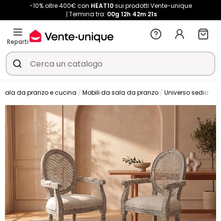
-10% oltre 400€ con
HEAT10
sui prodotti Vente-unique
Termina tra:
00g
12h
42m
21s
Reparti
Sala da pranzo e cucina
Mobili da sala da pranzo
Universo sedia
S