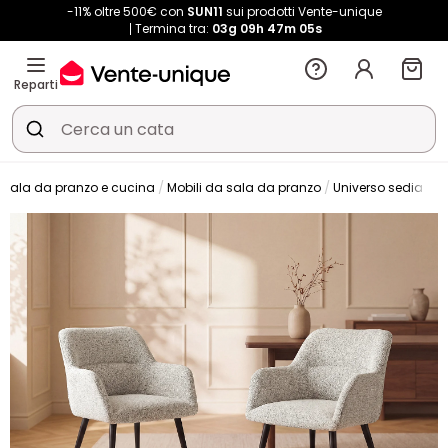
-11% oltre 500€ con
SUN11
sui prodotti Vente-unique
Termina tra:
03g
09h
47m
05s
Reparti
Sala da pranzo e cucina
Mobili da sala da pranzo
Universo sedia
S