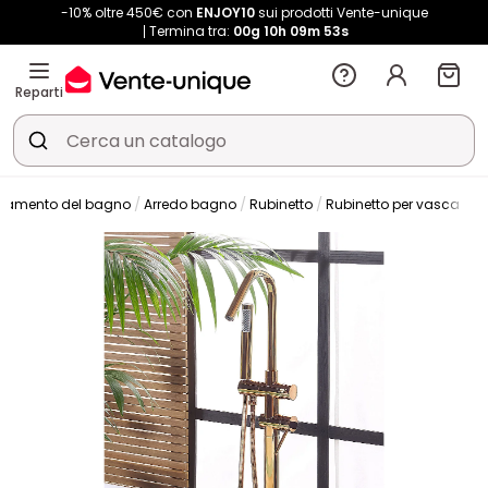
-10% oltre 450€ con
ENJOY10
sui prodotti Vente-unique
Termina tra:
00g
10h
09m
52s
Reparti
edamento del bagno
Arredo bagno
Rubinetto
Rubinetto per vasca da