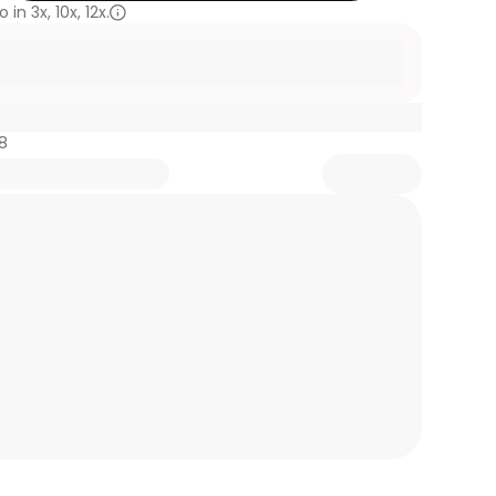
 in
3x
,
10x
,
12x.
8