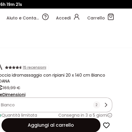
6h
19m
20s
Aiuto e Contatti
Accedi
Carrello
A
15 recensioni
ccia idromassaggio con ripiani 20 x 140 cm Bianco
OANA
€
169,99 €
ne
Dimensioni
:
Bianco
2
e
Quantità limitata
Consegna in 3 a 5 giorni
Aggiungi al carrello