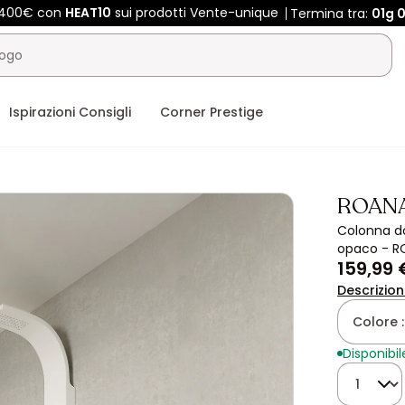
 400€ con
HEAT10
sui prodotti Vente-unique
Termina tra:
01g
0
Ispirazioni Consigli
Corner Prestige
ROAN
Colonna do
opaco - R
159,99 
Descrizio
Colore 
Disponibil
Quantità