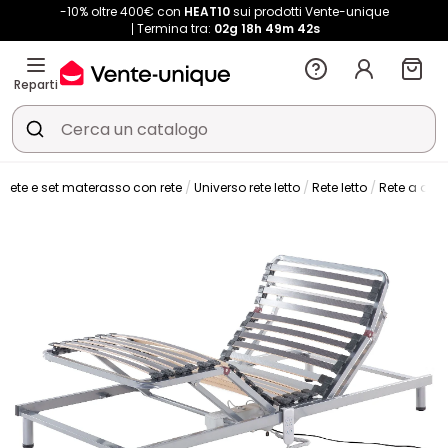
-10% oltre 400€ con
HEAT10
sui prodotti Vente-unique
Termina tra:
02g
18h
49m
42s
Reparti
Rete e set materasso con rete
Universo rete letto
Rete letto
Rete a dog