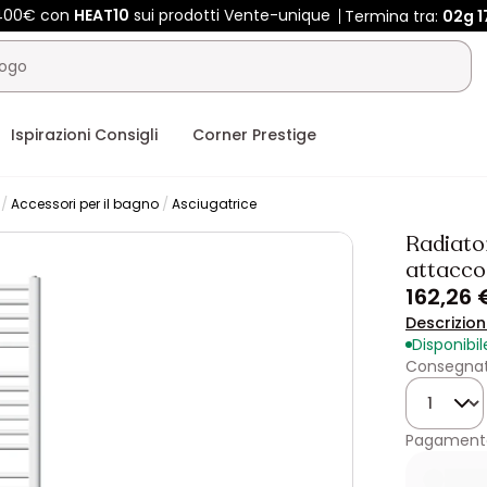
 400€ con
HEAT10
sui prodotti Vente-unique
Termina tra:
02g
1
Ispirazioni Consigli
Corner Prestige
Accessori per il bagno
Asciugatrice
Radiato
attacco
162,26 
Descrizio
Disponibil
Consegnat
Quantità
Pagamento