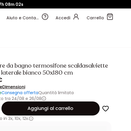
7h
08m
02s
Aiuto e Contatti
Accedi
Carrello
re da bagno termosifone scaldasalviette
 laterale bianco 50x180 cm
€
ne
Dimensioni
e
Consegna offerta
Quantità limitata
o tra 24/08 e 26/08
Aggiungi al carrello
 in
3x
,
10x
,
12x.