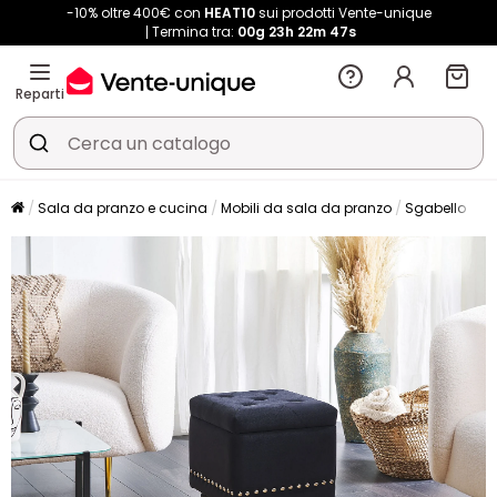
-10% oltre 400€ con
HEAT10
sui prodotti Vente-unique
Termina tra:
00g
23h
22m
47s
Reparti
Sala da pranzo e cucina
Mobili da sala da pranzo
Sgabello