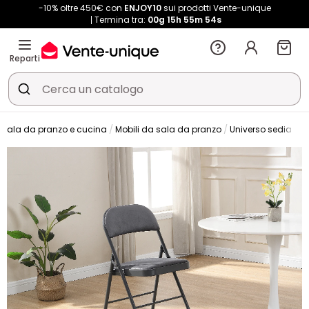
-10% oltre 450€ con
ENJOY10
sui prodotti Vente-unique
Termina tra:
00g
15h
55m
52s
Reparti
Sala da pranzo e cucina
Mobili da sala da pranzo
Universo sedia
S